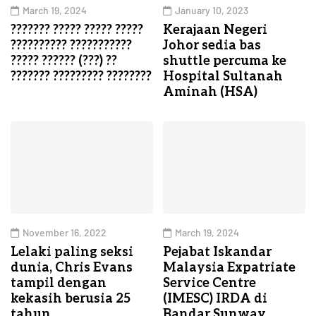
March 19, 2024
January 10, 2023
??????? ????? ????? ?????
Kerajaan Negeri
?????????? ???????????
Johor sedia bas
????? ?????? (???) ??
shuttle percuma ke
??????? ????????? ????????
Hospital Sultanah
Aminah (HSA)
November 16, 2022
March 19, 2024
Lelaki paling seksi
Pejabat Iskandar
dunia, Chris Evans
Malaysia Expatriate
tampil dengan
Service Centre
kekasih berusia 25
(IMESC) IRDA di
tahun
Bandar Sunway