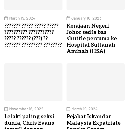
March 19, 2024
January 10, 2023
??????? ????? ????? ?????
Kerajaan Negeri
?????????? ???????????
Johor sedia bas
????? ?????? (???) ??
shuttle percuma ke
??????? ????????? ????????
Hospital Sultanah
Aminah (HSA)
November 16, 2022
March 19, 2024
Lelaki paling seksi
Pejabat Iskandar
dunia, Chris Evans
Malaysia Expatriate