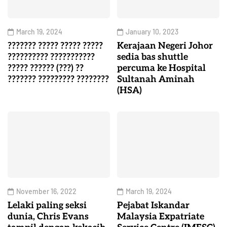
March 19, 2024
January 10, 2023
??????? ????? ????? ?????
Kerajaan Negeri Johor
?????????? ???????????
sedia bas shuttle
????? ?????? (???) ??
percuma ke Hospital
??????? ????????? ????????
Sultanah Aminah
(HSA)
November 16, 2022
March 19, 2024
Lelaki paling seksi
Pejabat Iskandar
dunia, Chris Evans
Malaysia Expatriate