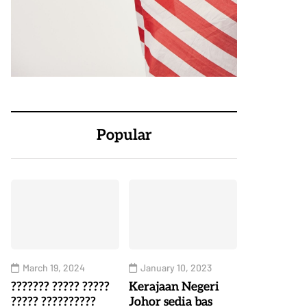
Popular
March 19, 2024
January 10, 2023
??????? ????? ?????
Kerajaan Negeri
????? ??????????
Johor sedia bas