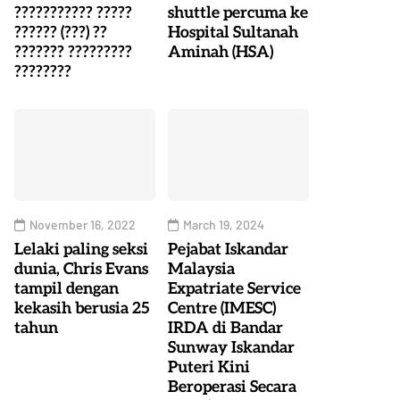
??????????? ?????
shuttle percuma ke
?????? (???) ??
Hospital Sultanah
??????? ?????????
Aminah (HSA)
????????
November 16, 2022
March 19, 2024
Lelaki paling seksi
Pejabat Iskandar
dunia, Chris Evans
Malaysia
tampil dengan
Expatriate Service
kekasih berusia 25
Centre (IMESC)
tahun
IRDA di Bandar
Sunway Iskandar
Puteri Kini
Beroperasi Secara