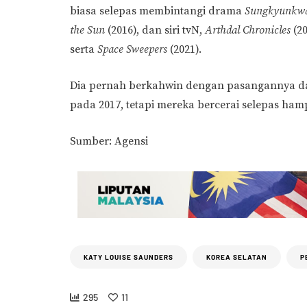
biasa selepas membintangi drama
Sungkyunkwa
the Sun
(2016), dan siri tvN,
Arthdal ​​Chronicles
(20
serta
Space Sweepers
(2021).
Dia pernah berkahwin dengan pasangannya da
pada 2017, tetapi mereka bercerai selepas ham
Sumber: Agensi
KATY LOUISE SAUNDERS
KOREA SELATAN
P
295
11