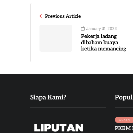
Previous Article
January 31, 2023
Pekerja ladang
dibaham buaya
ketika memancing
Siapa Kami?
Popul
SUKAN
PKBM