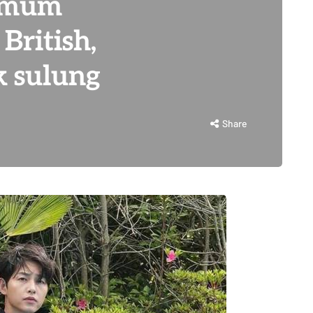
 umum
British,
k sulung
Share