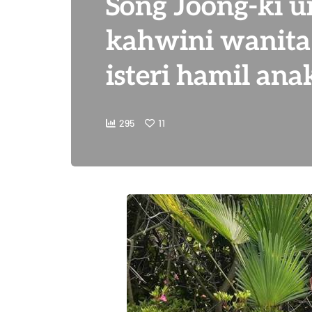
Song Joong-ki
kahwini wanita 
isteri hamil ana
295
11