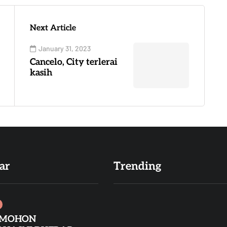
Next Article
January 31, 2023
Cancelo, City terlerai
kasih
ar
Trending
 MOHON