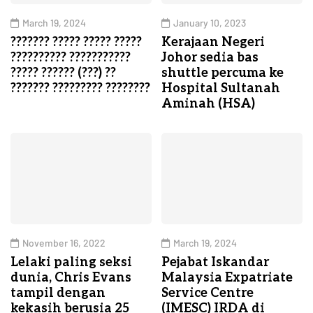
March 19, 2024
January 10, 2023
??????? ????? ????? ?????
Kerajaan Negeri
?????????? ???????????
Johor sedia bas
????? ?????? (???) ??
shuttle percuma ke
??????? ????????? ????????
Hospital Sultanah
Aminah (HSA)
November 16, 2022
March 19, 2024
Lelaki paling seksi
Pejabat Iskandar
dunia, Chris Evans
Malaysia Expatriate
tampil dengan
Service Centre
kekasih berusia 25
(IMESC) IRDA di