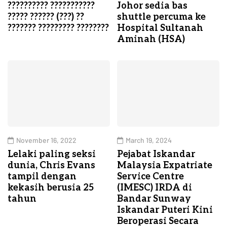
?????????? ???????????
Johor sedia bas
????? ?????? (???) ??
shuttle percuma ke
??????? ????????? ????????
Hospital Sultanah
Aminah (HSA)
November 16, 2022
March 19, 2024
Lelaki paling seksi
Pejabat Iskandar
dunia, Chris Evans
Malaysia Expatriate
tampil dengan
Service Centre
kekasih berusia 25
(IMESC) IRDA di
tahun
Bandar Sunway
Iskandar Puteri Kini
Beroperasi Secara