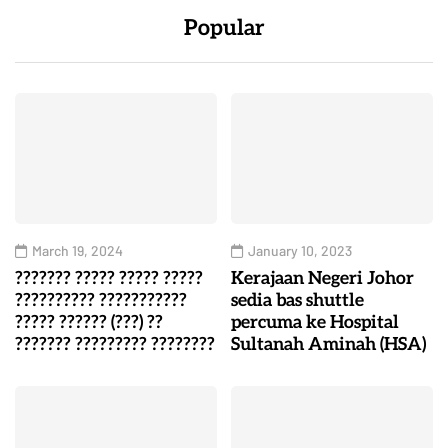
Popular
March 19, 2024
January 10, 2023
??????? ????? ????? ?????
Kerajaan Negeri Johor
?????????? ???????????
sedia bas shuttle
????? ?????? (???) ??
percuma ke Hospital
??????? ????????? ????????
Sultanah Aminah (HSA)