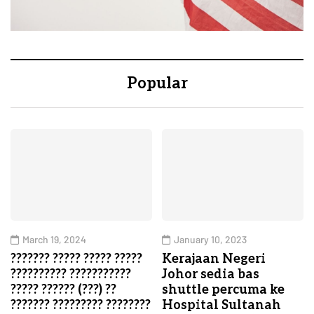
Popular
March 19, 2024
January 10, 2023
??????? ????? ????? ?????
Kerajaan Negeri
?????????? ???????????
Johor sedia bas
????? ?????? (???) ??
shuttle percuma ke
??????? ????????? ????????
Hospital Sultanah