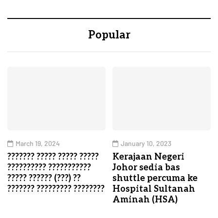
Popular
March 19, 2024
January 10, 2023
??????? ????? ????? ?????
Kerajaan Negeri
?????????? ???????????
Johor sedia bas
????? ?????? (???) ??
shuttle percuma ke
??????? ????????? ????????
Hospital Sultanah
Aminah (HSA)