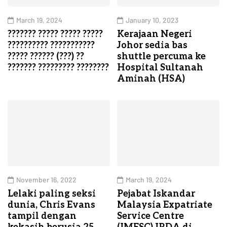
March 19, 2024
January 10, 2023
??????? ????? ????? ?????
Kerajaan Negeri
?????????? ???????????
Johor sedia bas
????? ?????? (???) ??
shuttle percuma ke
??????? ????????? ????????
Hospital Sultanah
Aminah (HSA)
November 16, 2022
March 19, 2024
Lelaki paling seksi
Pejabat Iskandar
dunia, Chris Evans
Malaysia Expatriate
tampil dengan
Service Centre