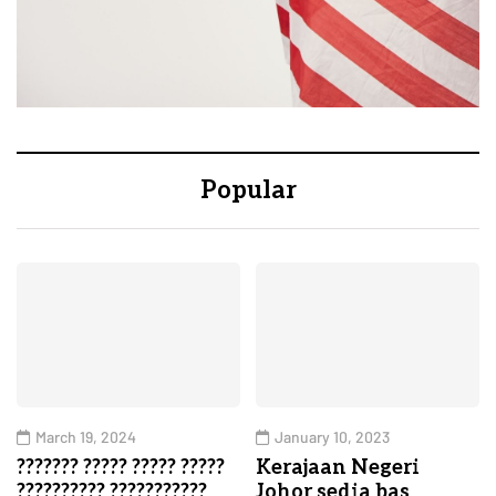
Popular
March 19, 2024
January 10, 2023
??????? ????? ????? ?????
Kerajaan Negeri
?????????? ???????????
Johor sedia bas