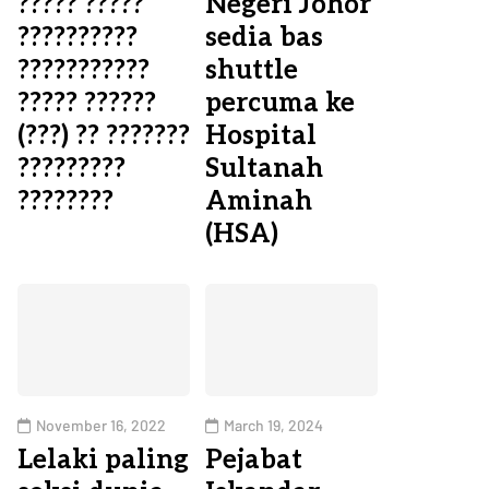
????? ?????
Negeri Johor
??????????
sedia bas
???????????
shuttle
????? ??????
percuma ke
(???) ?? ???????
Hospital
?????????
Sultanah
????????
Aminah
(HSA)
November 16, 2022
March 19, 2024
Lelaki paling
Pejabat