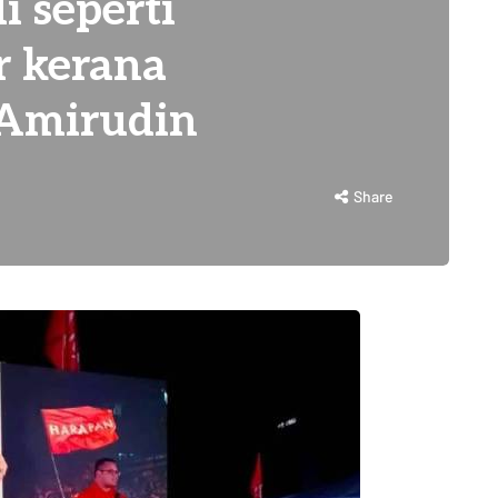
i seperti
r kerana
– Amirudin
Share