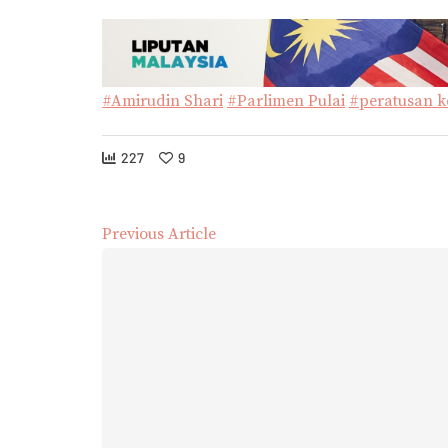
#Amirudin Shari
#Parlimen Pulai
#peratusan k
227
9
Previous Article