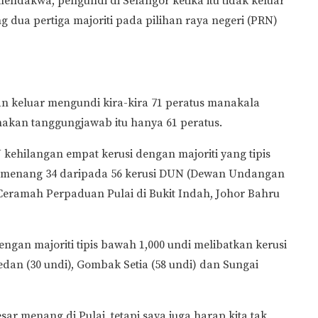
mendakwa, pengundi di Selangor ketika itu tidak keluar
dua pertiga majoriti pada pilihan raya negeri (PRN)
n keluar mengundi kira-kira 71 peratus manakala
kan tanggungjawab itu hanya 61 peratus.
ehilangan empat kerusi dengan majoriti yang tipis
ah menang 34 daripada 56 kerusi DUN (Dewan Undangan
Ceramah Perpaduan Pulai di Bukit Indah, Johor Bahru
gan majoriti tipis bawah 1,000 undi melibatkan kerusi
an (30 undi), Gombak Setia (58 undi) dan Sungai
r menang di Pulai, tetapi saya juga harap kita tak