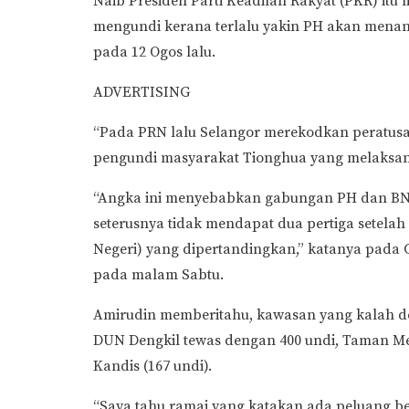
Naib Presiden Parti Keadilan Rakyat (PKR) itu 
mengundi kerana terlalu yakin PH akan menang 
pada 12 Ogos lalu.
ADVERTISING
“Pada PRN lalu Selangor merekodkan peratusa
pengundi masyarakat Tionghua yang melaksana
“Angka ini menyebabkan gabungan PH dan BN k
seterusnya tidak mendapat dua pertiga setel
Negeri) yang dipertandingkan,” katanya pada 
pada malam Sabtu.
Amirudin memberitahu, kawasan yang kalah den
DUN Dengkil tewas dengan 400 undi, Taman Med
Kandis (167 undi).
“Saya tahu ramai yang katakan ada peluang besa