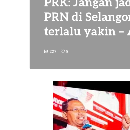
PRK: Jangan jad
PRN di Selango
terlalu yakin 
227
9