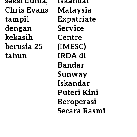
seksi dunia,
Iskandar
Chris Evans
Malaysia
tampil
Expatriate
dengan
Service
kekasih
Centre
berusia 25
(IMESC)
tahun
IRDA di
Bandar
Sunway
Iskandar
Puteri Kini
Beroperasi
Secara Rasmi