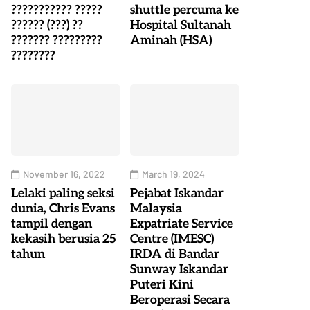
??????????? ?????
shuttle percuma ke
?????? (???) ??
Hospital Sultanah
??????? ?????????
Aminah (HSA)
????????
November 16, 2022
March 19, 2024
Lelaki paling seksi
Pejabat Iskandar
dunia, Chris Evans
Malaysia
tampil dengan
Expatriate Service
kekasih berusia 25
Centre (IMESC)
tahun
IRDA di Bandar
Sunway Iskandar
Puteri Kini
Beroperasi Secara