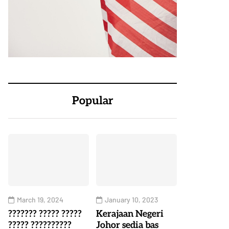
Popular
March 19, 2024
January 10, 2023
??????? ????? ?????
Kerajaan Negeri
????? ??????????
Johor sedia bas