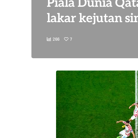
Piala Dunia Qata
lakar kejutan si
266
7