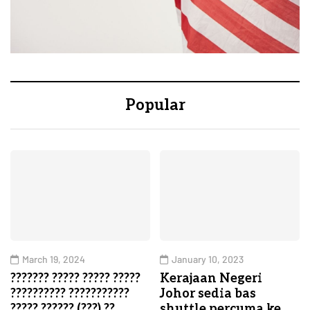
Popular
March 19, 2024
January 10, 2023
??????? ????? ????? ?????
Kerajaan Negeri
?????????? ???????????
Johor sedia bas
????? ?????? (???) ??
shuttle percuma ke