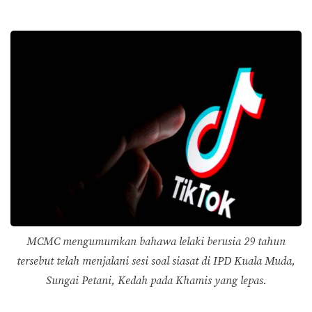
MCMC mengumumkan bahawa lelaki berusia 29 tahun
tersebut telah menjalani sesi soal siasat di IPD Kuala Muda,
Sungai Petani, Kedah pada Khamis yang lepas.