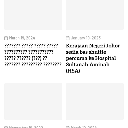
March 19, 2024
January 10, 2023
??????? ????? ????? ?????
Kerajaan Negeri Johor
?????????? ???????????
sedia bas shuttle
????? ?????? (???) ??
percuma ke Hospital
??????? ????????? ????????
Sultanah Aminah
(HSA)
November 16, 2022
March 19, 2024