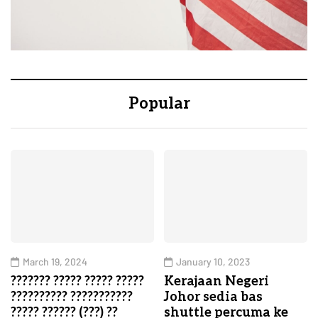
Popular
March 19, 2024
January 10, 2023
??????? ????? ????? ?????
Kerajaan Negeri
?????????? ???????????
Johor sedia bas
????? ?????? (???) ??
shuttle percuma ke