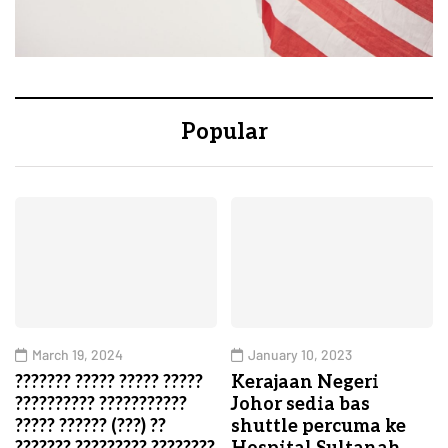
Popular
March 19, 2024
January 10, 2023
??????? ????? ????? ?????
Kerajaan Negeri
?????????? ???????????
Johor sedia bas
????? ?????? (???) ??
shuttle percuma ke