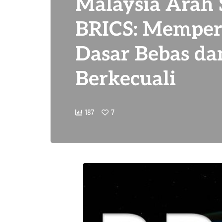
Malaysia Arah 
BRICS: Mempe
Dasar Bebas da
Berkecuali
187
7