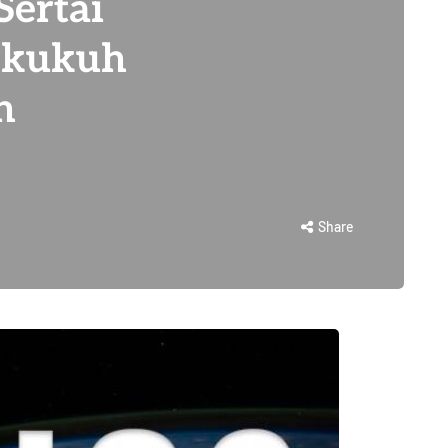
Sertai
rkukuh
n
Share