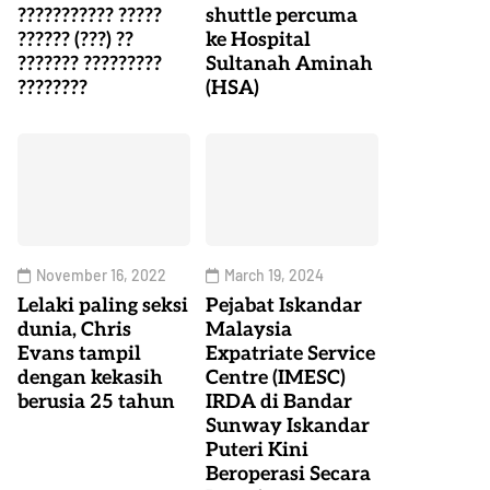
??????????? ?????
shuttle percuma
?????? (???) ??
ke Hospital
??????? ?????????
Sultanah Aminah
????????
(HSA)
November 16, 2022
March 19, 2024
Lelaki paling seksi
Pejabat Iskandar
dunia, Chris
Malaysia
Evans tampil
Expatriate Service
dengan kekasih
Centre (IMESC)
berusia 25 tahun
IRDA di Bandar
Sunway Iskandar
Puteri Kini
Beroperasi Secara