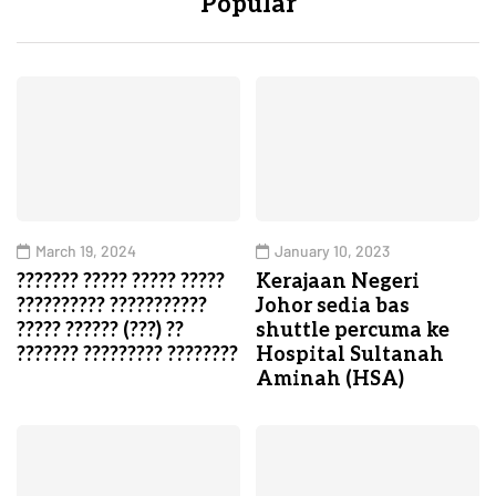
Popular
March 19, 2024
January 10, 2023
??????? ????? ????? ?????
Kerajaan Negeri
?????????? ???????????
Johor sedia bas
????? ?????? (???) ??
shuttle percuma ke
??????? ????????? ????????
Hospital Sultanah
Aminah (HSA)