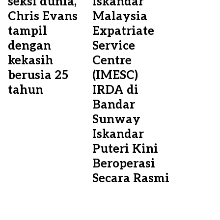
seksi dunia,
Iskandar
Chris Evans
Malaysia
tampil
Expatriate
dengan
Service
kekasih
Centre
berusia 25
(IMESC)
tahun
IRDA di
Bandar
Sunway
Iskandar
Puteri Kini
Beroperasi
Secara Rasmi