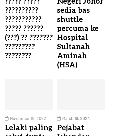
????? ?????
Negeri Johor
??????????
sedia bas
???????????
shuttle
????? ??????
percuma ke
(???) ?? ???????
Hospital
?????????
Sultanah
????????
Aminah
(HSA)
November 16, 2022
March 19, 2024
Lelaki paling
Pejabat