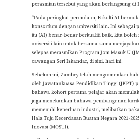
perasmian tersebut yang akan berlangsung di
“Pada peringkat permulaan, Fakulti AI bermula
konsortium dengan universiti lain. Ini sebaga
itu (AI) benar-benar berkualiti baik, kita bo
universiti lain untuk bersama-sama menjayaka
selepas merasmikan Program Jom Masuk U (JMU
cawangan Seri Iskandar, di sini, hari ini.
Sebelum ini, Zambry telah mengumumkan baha
oleh Jawatankuasa Pendidikan Tinggi (JKPT) p
bahawa kohort pertama pelajar akan memulaka
juga menekankan bahawa pembangunan kurikulu
memenuhi keperluan industri, melibatkan pak
Hala Tuju Kecerdasan Buatan Negara 2021-2025
Inovasi (MOSTI).