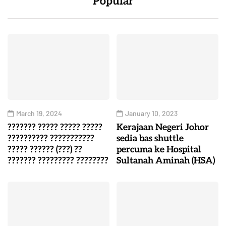
Popular
March 19, 2024
January 10, 2023
??????? ????? ????? ?????
Kerajaan Negeri Johor
?????????? ???????????
sedia bas shuttle
????? ?????? (???) ??
percuma ke Hospital
??????? ????????? ????????
Sultanah Aminah (HSA)