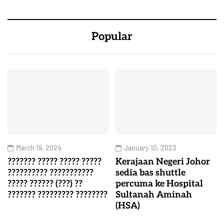
Popular
March 19, 2024
January 10, 2023
??????? ????? ????? ?????
Kerajaan Negeri Johor
?????????? ???????????
sedia bas shuttle
????? ?????? (???) ??
percuma ke Hospital
??????? ????????? ????????
Sultanah Aminah
(HSA)