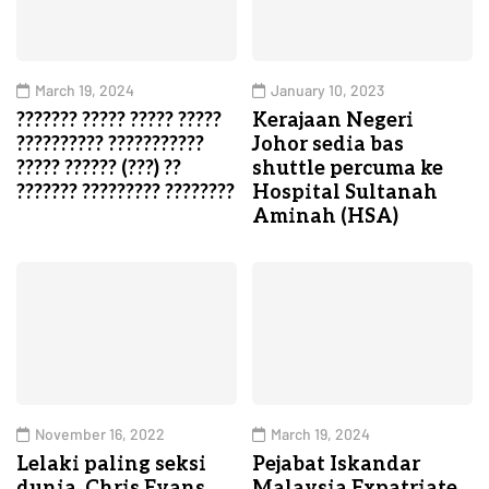
March 19, 2024
January 10, 2023
??????? ????? ????? ?????
Kerajaan Negeri
?????????? ???????????
Johor sedia bas
????? ?????? (???) ??
shuttle percuma ke
??????? ????????? ????????
Hospital Sultanah
Aminah (HSA)
November 16, 2022
March 19, 2024
Lelaki paling seksi
Pejabat Iskandar
dunia, Chris Evans
Malaysia Expatriate