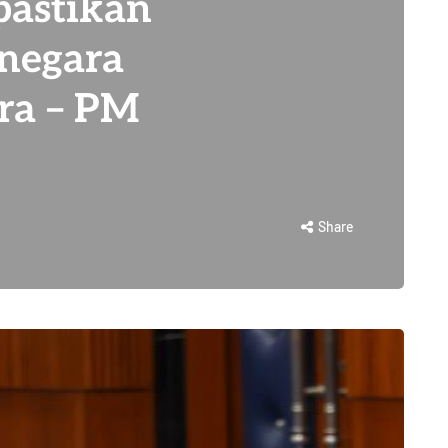
pastikan
 negara
era – PM
Share