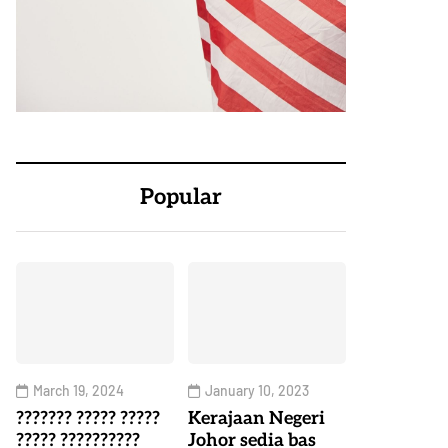
Popular
March 19, 2024
January 10, 2023
??????? ????? ?????
Kerajaan Negeri
????? ??????????
Johor sedia bas