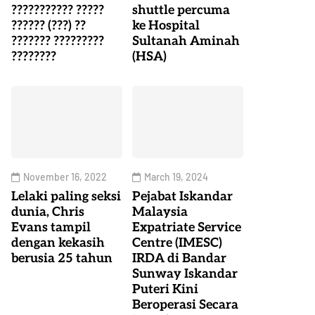
??????????? ?????
shuttle percuma
?????? (???) ??
ke Hospital
??????? ?????????
Sultanah Aminah
????????
(HSA)
November 16, 2022
March 19, 2024
Lelaki paling seksi
Pejabat Iskandar
dunia, Chris
Malaysia
Evans tampil
Expatriate Service
dengan kekasih
Centre (IMESC)
berusia 25 tahun
IRDA di Bandar
Sunway Iskandar
Puteri Kini
Beroperasi Secara