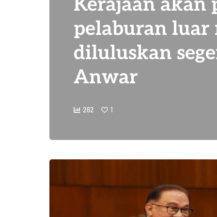
Kerajaan akan 
pelaburan luar
diluluskan seg
Anwar
262
1