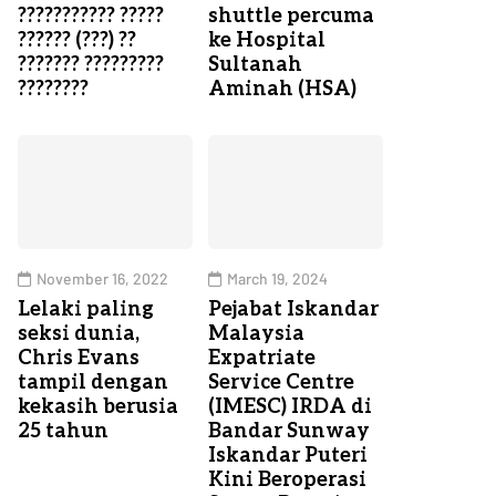
??????????? ?????
shuttle percuma
?????? (???) ??
ke Hospital
??????? ?????????
Sultanah
????????
Aminah (HSA)
November 16, 2022
March 19, 2024
Lelaki paling
Pejabat Iskandar
seksi dunia,
Malaysia
Chris Evans
Expatriate
tampil dengan
Service Centre
kekasih berusia
(IMESC) IRDA di
25 tahun
Bandar Sunway
Iskandar Puteri
Kini Beroperasi