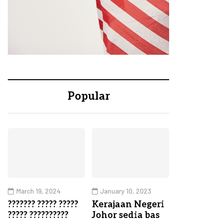
Popular
March 19, 2024
January 10, 2023
??????? ????? ?????
Kerajaan Negeri
????? ??????????
Johor sedia bas