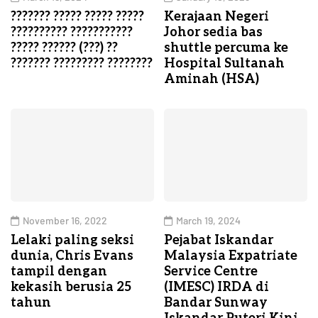
??????? ????? ????? ?????
Kerajaan Negeri
?????????? ???????????
Johor sedia bas
????? ?????? (???) ??
shuttle percuma ke
??????? ????????? ????????
Hospital Sultanah
Aminah (HSA)
November 16, 2022
March 19, 2024
Lelaki paling seksi
Pejabat Iskandar
dunia, Chris Evans
Malaysia Expatriate
tampil dengan
Service Centre
kekasih berusia 25
(IMESC) IRDA di
tahun
Bandar Sunway