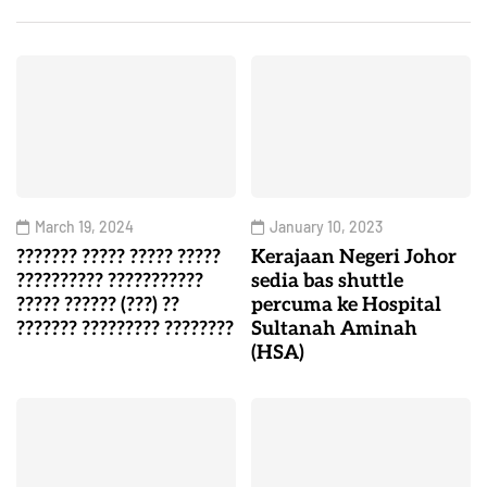
March 19, 2024
January 10, 2023
??????? ????? ????? ?????
Kerajaan Negeri Johor
?????????? ???????????
sedia bas shuttle
????? ?????? (???) ??
percuma ke Hospital
??????? ????????? ????????
Sultanah Aminah
(HSA)