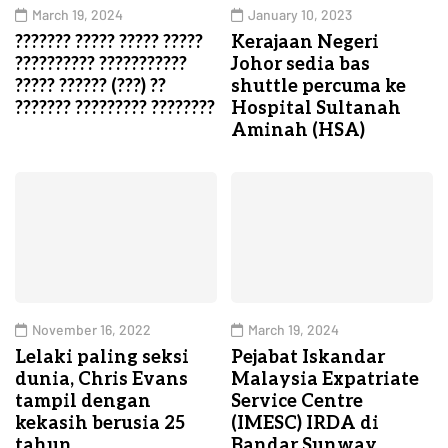
March 19, 2024
January 10, 2023
??????? ????? ????? ?????
Kerajaan Negeri
?????????? ???????????
Johor sedia bas
????? ?????? (???) ??
shuttle percuma ke
??????? ????????? ????????
Hospital Sultanah
Aminah (HSA)
November 16, 2022
March 19, 2024
Lelaki paling seksi
Pejabat Iskandar
dunia, Chris Evans
Malaysia Expatriate
tampil dengan
Service Centre
kekasih berusia 25
(IMESC) IRDA di
tahun
Bandar Sunway