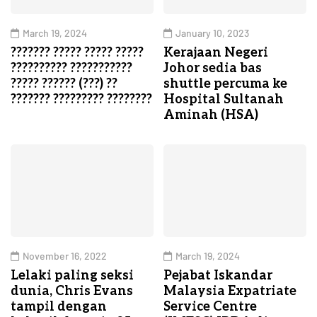
March 19, 2024
January 10, 2023
??????? ????? ????? ?????
Kerajaan Negeri
?????????? ???????????
Johor sedia bas
????? ?????? (???) ??
shuttle percuma ke
??????? ????????? ????????
Hospital Sultanah
Aminah (HSA)
November 16, 2022
March 19, 2024
Lelaki paling seksi
Pejabat Iskandar
dunia, Chris Evans
Malaysia Expatriate
tampil dengan
Service Centre