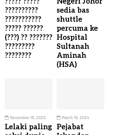
????? ?????
Negeri Johor
??????????
sedia bas
???????????
shuttle
????? ??????
percuma ke
(???) ?? ???????
Hospital
?????????
Sultanah
????????
Aminah
(HSA)
November 16, 2022
March 19, 2024
Lelaki paling
Pejabat