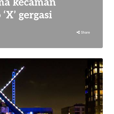
ima kecaman
‘X’ gergasi
Share