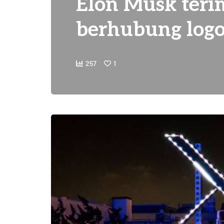
Elon Musk ter
berhubung logo 
257
1