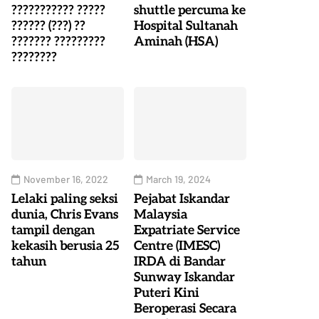
??????????? ?????
shuttle percuma ke
?????? (???) ??
Hospital Sultanah
??????? ?????????
Aminah (HSA)
????????
November 16, 2022
March 19, 2024
Lelaki paling seksi
Pejabat Iskandar
dunia, Chris Evans
Malaysia
tampil dengan
Expatriate Service
kekasih berusia 25
Centre (IMESC)
tahun
IRDA di Bandar
Sunway Iskandar
Puteri Kini
Beroperasi Secara