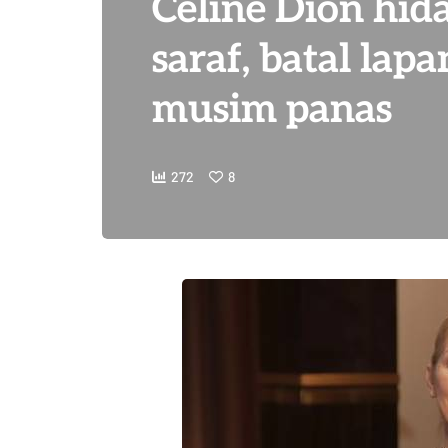
Celine Dion hi
saraf, batal lap
musim panas
272
8