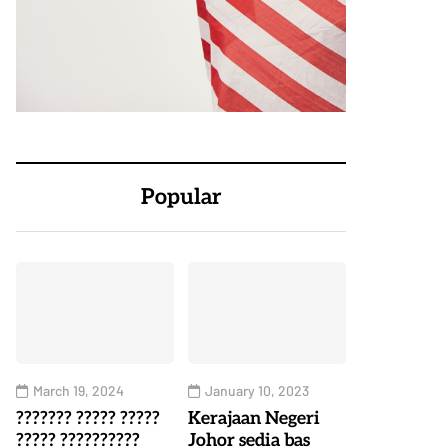
Popular
March 19, 2024
January 10, 2023
??????? ????? ?????
Kerajaan Negeri
????? ??????????
Johor sedia bas