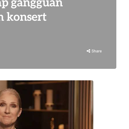
dap gangguan
an konsert
Share