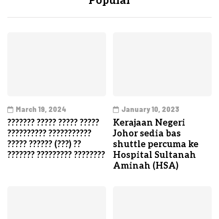
Popular
March 19, 2024
January 10, 2023
??????? ????? ????? ?????
Kerajaan Negeri
?????????? ???????????
Johor sedia bas
????? ?????? (???) ??
shuttle percuma ke
??????? ????????? ????????
Hospital Sultanah
Aminah (HSA)