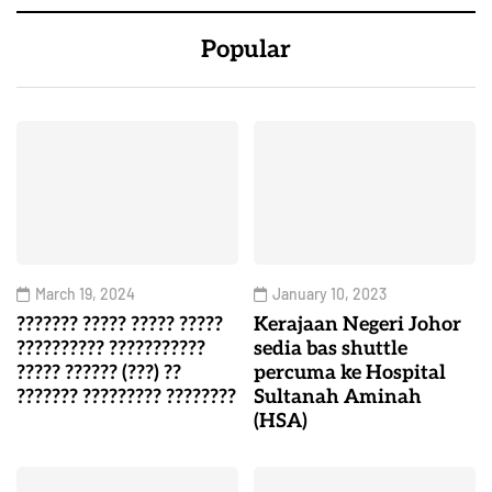
Popular
March 19, 2024
January 10, 2023
??????? ????? ????? ?????
Kerajaan Negeri Johor
?????????? ???????????
sedia bas shuttle
????? ?????? (???) ??
percuma ke Hospital
??????? ????????? ????????
Sultanah Aminah
(HSA)