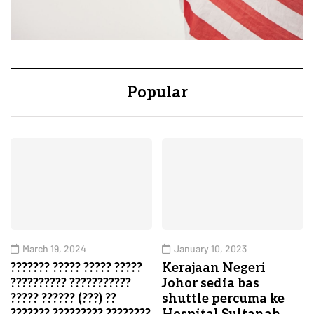
Popular
March 19, 2024
January 10, 2023
??????? ????? ????? ?????
Kerajaan Negeri
?????????? ???????????
Johor sedia bas
????? ?????? (???) ??
shuttle percuma ke