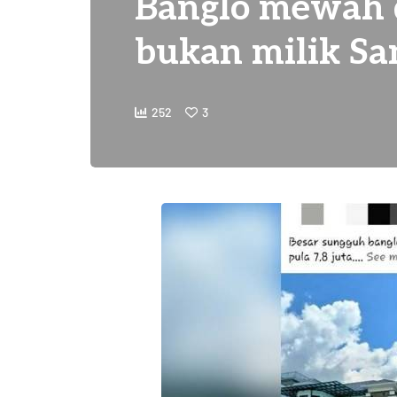
Banglo mewah d
bukan milik Sa
252
3