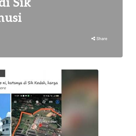
i Sik
nusi
Share