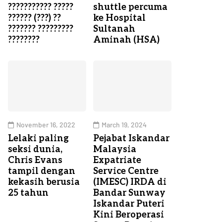
??????????? ?????
shuttle percuma
?????? (???) ??
ke Hospital
??????? ?????????
Sultanah
????????
Aminah (HSA)
November 16, 2022
March 19, 2024
Lelaki paling
Pejabat Iskandar
seksi dunia,
Malaysia
Chris Evans
Expatriate
tampil dengan
Service Centre
kekasih berusia
(IMESC) IRDA di
25 tahun
Bandar Sunway
Iskandar Puteri
Kini Beroperasi