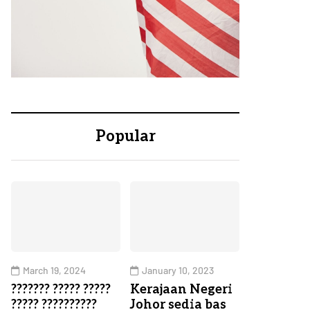
Popular
March 19, 2024
January 10, 2023
??????? ????? ?????
Kerajaan Negeri
????? ??????????
Johor sedia bas