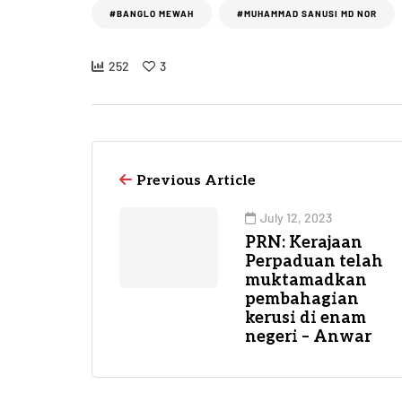
#BANGLO MEWAH
#MUHAMMAD SANUSI MD NOR
252
3
Previous Article
July 12, 2023
PRN: Kerajaan
Perpaduan telah
muktamadkan
pembahagian
kerusi di enam
negeri – Anwar