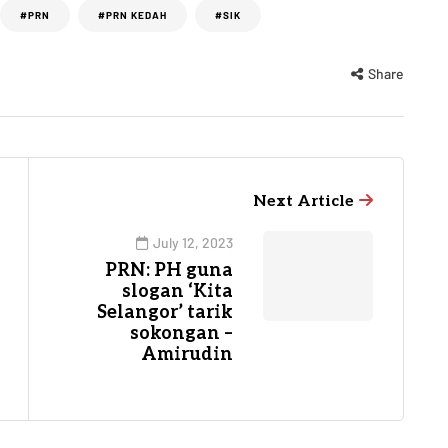
#PRN
#PRN KEDAH
#SIK
Share
Next Article
July 12, 2023
PRN: PH guna
slogan ‘Kita
Selangor’ tarik
sokongan –
Amirudin