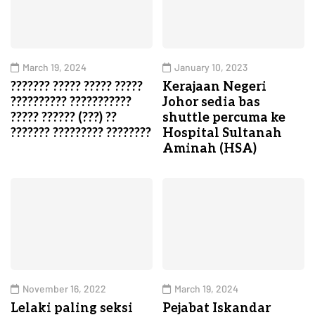
March 19, 2024
January 10, 2023
??????? ????? ????? ?????
Kerajaan Negeri
?????????? ???????????
Johor sedia bas
????? ?????? (???) ??
shuttle percuma ke
??????? ????????? ????????
Hospital Sultanah
Aminah (HSA)
November 16, 2022
March 19, 2024
Lelaki paling seksi
Pejabat Iskandar