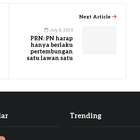
Next Article
July 9, 2023
PRN: PN harap
hanya berlaku
pertembungan
satu lawan satu
lar
Trending
I