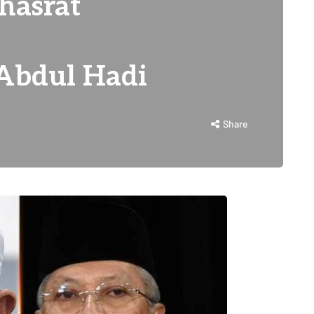
hasrat
 Abdul Hadi
Share