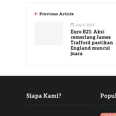
Previous Article
July 9, 2023
Euro B21: Aksi
cemerlang James
Trafford pastikan
England muncul
juara
Siapa Kami?
Popu
EKONOM