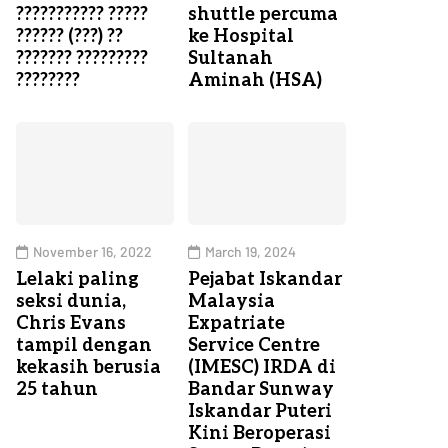
??????????? ?????
shuttle percuma
?????? (???) ??
ke Hospital
??????? ?????????
Sultanah
????????
Aminah (HSA)
November 16, 2022
March 19, 2024
Lelaki paling
Pejabat Iskandar
seksi dunia,
Malaysia
Chris Evans
Expatriate
tampil dengan
Service Centre
kekasih berusia
(IMESC) IRDA di
25 tahun
Bandar Sunway
Iskandar Puteri
Kini Beroperasi