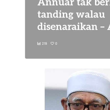
Annuar tak ber
tanding walau
disenaraikan –
219
0