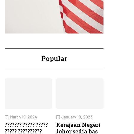
Popular
March 19, 2024
January 10, 2023
??????? ????? ?????
Kerajaan Negeri
????? ??????????
Johor sedia bas