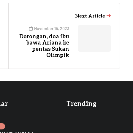
Next Article
November 15, 2023
Dorongan, doa ibu
bawa Ariana ke
pentas Sukan
Olimpik
lar
Trending
I