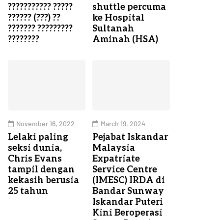
??????????? ?????
shuttle percuma
?????? (???) ??
ke Hospital
??????? ?????????
Sultanah
????????
Aminah (HSA)
November 16, 2022
March 19, 2024
Lelaki paling
Pejabat Iskandar
seksi dunia,
Malaysia
Chris Evans
Expatriate
tampil dengan
Service Centre
kekasih berusia
(IMESC) IRDA di
25 tahun
Bandar Sunway
Iskandar Puteri
Kini Beroperasi