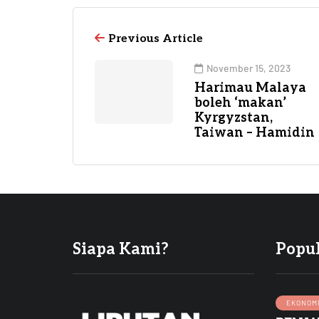
Previous Article
November 15, 2023
Harimau Malaya
boleh ‘makan’
Kyrgyzstan,
Taiwan – Hamidin
Siapa Kami?
Popu
EKONOM