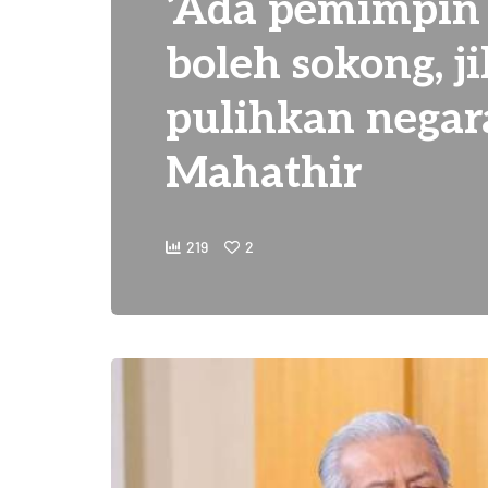
‘Ada pemimpin
boleh sokong, ji
pulihkan negara
Mahathir
219
2