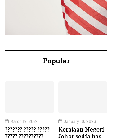
Popular
March 19, 2024
January 10, 2023
??????? ????? ?????
Kerajaan Negeri
????? ??????????
Johor sedia bas