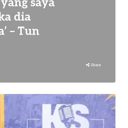
 yang saya
ka dia
’ – Tun
Share