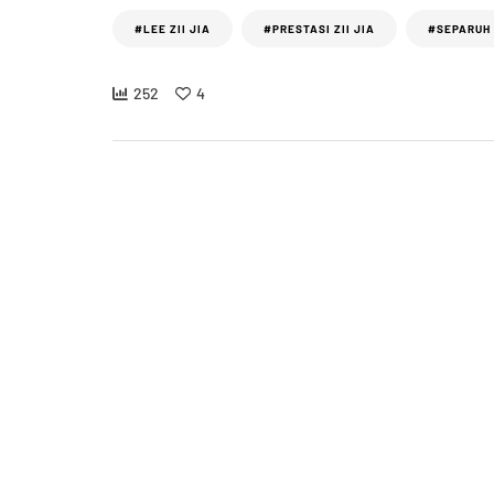
#LEE ZII JIA
#PRESTASI ZII JIA
#SEPARUH 
252
4