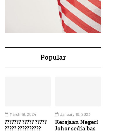
Popular
March 19, 2024
January 10, 2023
??????? ????? ?????
Kerajaan Negeri
????? ??????????
Johor sedia bas