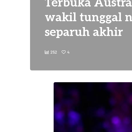
Terbuka Australi
wakil tunggal 
separuh akhir
252
4