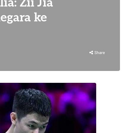
a: Zii Jia
negara ke
Share