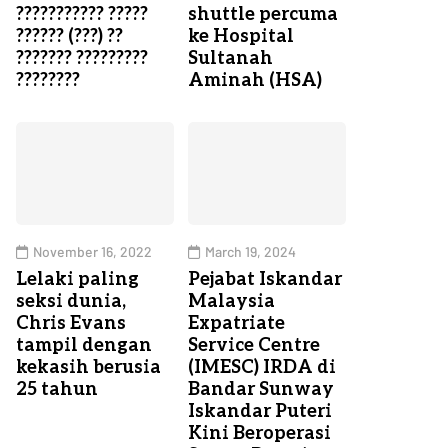
??????????? ?????
shuttle percuma
?????? (???) ??
ke Hospital
??????? ?????????
Sultanah
????????
Aminah (HSA)
November 16, 2022
March 19, 2024
Lelaki paling
Pejabat Iskandar
seksi dunia,
Malaysia
Chris Evans
Expatriate
tampil dengan
Service Centre
kekasih berusia
(IMESC) IRDA di
25 tahun
Bandar Sunway
Iskandar Puteri
Kini Beroperasi