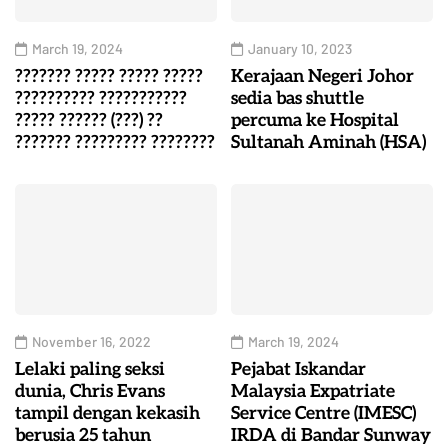
March 19, 2024
January 10, 2023
??????? ????? ????? ?????
Kerajaan Negeri Johor
?????????? ???????????
sedia bas shuttle
????? ?????? (???) ??
percuma ke Hospital
??????? ????????? ????????
Sultanah Aminah (HSA)
November 16, 2022
March 19, 2024
Lelaki paling seksi
Pejabat Iskandar
dunia, Chris Evans
Malaysia Expatriate
tampil dengan kekasih
Service Centre (IMESC)
berusia 25 tahun
IRDA di Bandar Sunway