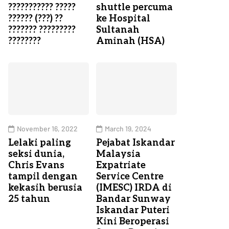
??????????? ?????
shuttle percuma
?????? (???) ??
ke Hospital
??????? ?????????
Sultanah
????????
Aminah (HSA)
November 16, 2022
March 19, 2024
Lelaki paling
Pejabat Iskandar
seksi dunia,
Malaysia
Chris Evans
Expatriate
tampil dengan
Service Centre
kekasih berusia
(IMESC) IRDA di
25 tahun
Bandar Sunway
Iskandar Puteri
Kini Beroperasi