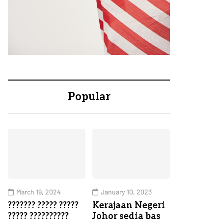
Popular
March 19, 2024
January 10, 2023
??????? ????? ?????
Kerajaan Negeri
????? ??????????
Johor sedia bas