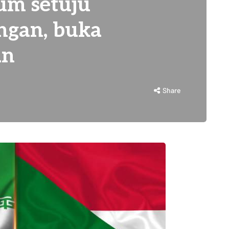
um setuju
ngan, buka
an
Share