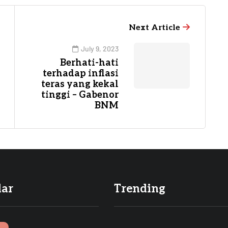
Next Article
July 9, 2023
Berhati-hati
terhadap inflasi
teras yang kekal
tinggi – Gabenor
BNM
lar
Trending
I