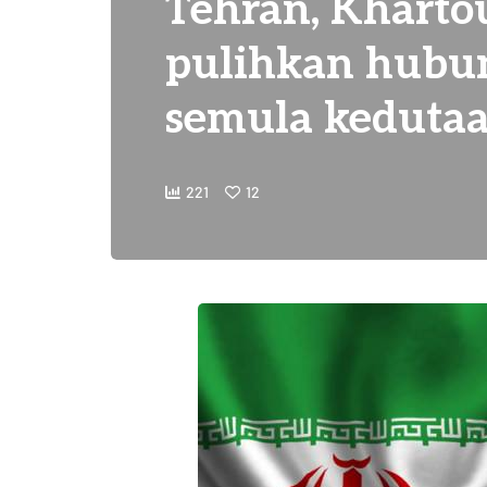
Tehran, Kharto
pulihkan hubu
semula keduta
221
12