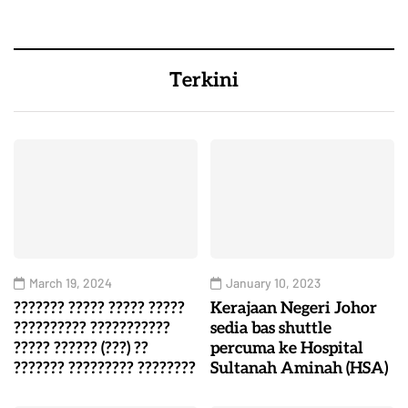
Terkini
March 19, 2024
January 10, 2023
??????? ????? ????? ?????
Kerajaan Negeri Johor
?????????? ???????????
sedia bas shuttle
????? ?????? (???) ??
percuma ke Hospital
??????? ????????? ????????
Sultanah Aminah (HSA)