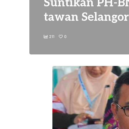
Suntikan PH-B
tawan Selangor
211
0