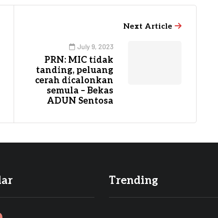
Next Article
July 9, 2023
PRN: MIC tidak
tanding, peluang
cerah dicalonkan
semula – Bekas
ADUN Sentosa
lar
Trending