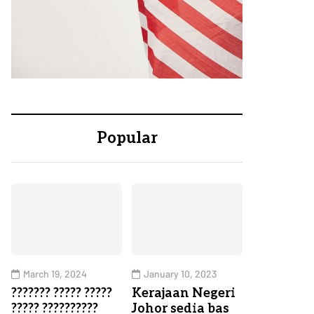
Popular
March 19, 2024
January 10, 2023
??????? ????? ?????
Kerajaan Negeri
????? ??????????
Johor sedia bas