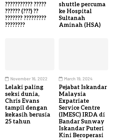
??????????? ?????
shuttle percuma
?????? (???) ??
ke Hospital
??????? ?????????
Sultanah
????????
Aminah (HSA)
November 16, 2022
March 19, 2024
Lelaki paling
Pejabat Iskandar
seksi dunia,
Malaysia
Chris Evans
Expatriate
tampil dengan
Service Centre
kekasih berusia
(IMESC) IRDA di
25 tahun
Bandar Sunway
Iskandar Puteri
Kini Beroperasi