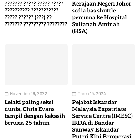
??????? ????? ????? ?????
Kerajaan Negeri Johor
?????????? ???????????
sedia bas shuttle
????? ?????? (???) ??
percuma ke Hospital
??????? ????????? ????????
Sultanah Aminah
(HSA)
November 16, 2022
March 19, 2024
Lelaki paling seksi
Pejabat Iskandar
dunia, Chris Evans
Malaysia Expatriate
tampil dengan kekasih
Service Centre (IMESC)
berusia 25 tahun
IRDA di Bandar
Sunway Iskandar
Puteri Kini Beroperasi