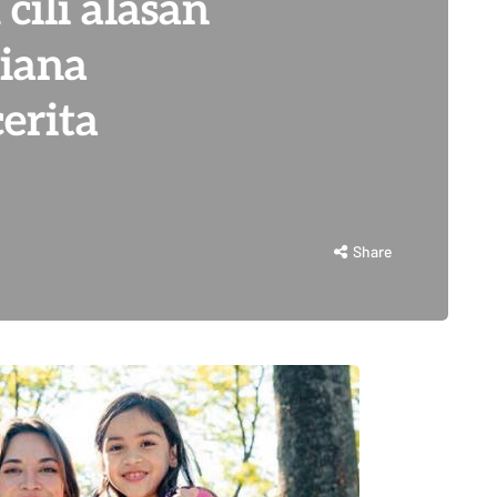
 cili alasan
Diana
erita
Share