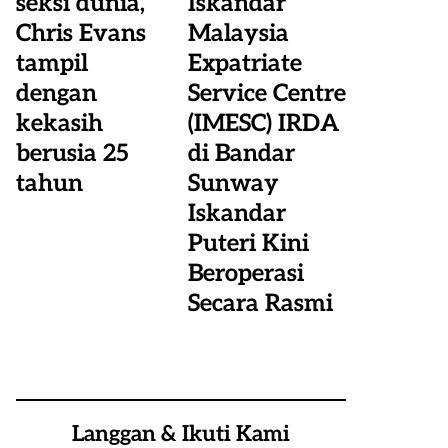
seksi dunia,
Iskandar
Chris Evans
Malaysia
tampil
Expatriate
dengan
Service Centre
kekasih
(IMESC) IRDA
berusia 25
di Bandar
tahun
Sunway
Iskandar
Puteri Kini
Beroperasi
Secara Rasmi
Langgan & Ikuti Kami