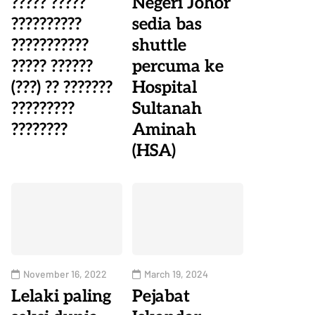
????? ?????
Negeri Johor
??????????
sedia bas
???????????
shuttle
????? ??????
percuma ke
(???) ?? ???????
Hospital
?????????
Sultanah
????????
Aminah
(HSA)
November 16, 2022
March 19, 2024
Lelaki paling
Pejabat