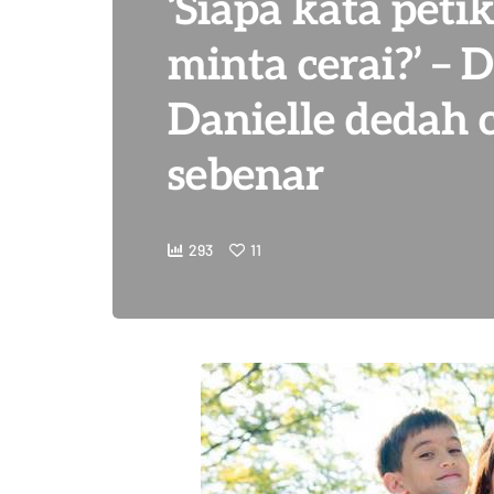
‘Siapa kata petik
minta cerai?’ – 
Danielle dedah c
sebenar
293
11