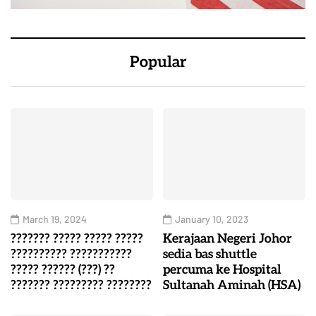
Popular
March 19, 2024
January 10, 2023
??????? ????? ????? ?????
Kerajaan Negeri Johor
?????????? ???????????
sedia bas shuttle
????? ?????? (???) ??
percuma ke Hospital
??????? ????????? ????????
Sultanah Aminah (HSA)