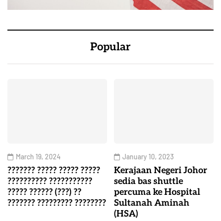
Popular
March 19, 2024
January 10, 2023
??????? ????? ????? ?????
Kerajaan Negeri Johor
?????????? ???????????
sedia bas shuttle
????? ?????? (???) ??
percuma ke Hospital
??????? ????????? ????????
Sultanah Aminah
(HSA)