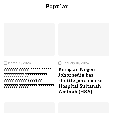
Popular
March 19, 2024
January 10, 2023
??????? ????? ????? ?????
Kerajaan Negeri
?????????? ???????????
Johor sedia bas
????? ?????? (???) ??
shuttle percuma ke
??????? ????????? ????????
Hospital Sultanah
Aminah (HSA)