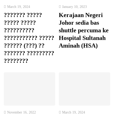
March 19, 2024
January 10, 2023
??????? ?????
Kerajaan Negeri
????? ?????
Johor sedia bas
??????????
shuttle percuma ke
??????????? ?????
Hospital Sultanah
?????? (???) ??
Aminah (HSA)
??????? ?????????
????????
November 16, 2022
March 19, 2024