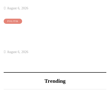
PROGRAM RTG
August 6, 2026
POLITIK
ZAHID TEGAS TOLAK DAKWAAN
BELIAU 'ORANG LUAR' DI NEGERI
SEMBILAN
August 6, 2026
Trending