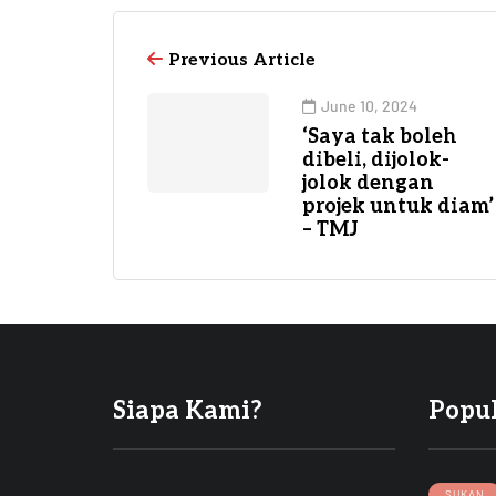
Previous Article
June 10, 2024
‘Saya tak boleh
dibeli, dijolok-
jolok dengan
projek untuk diam’
– TMJ
Siapa Kami?
Popu
SUKAN