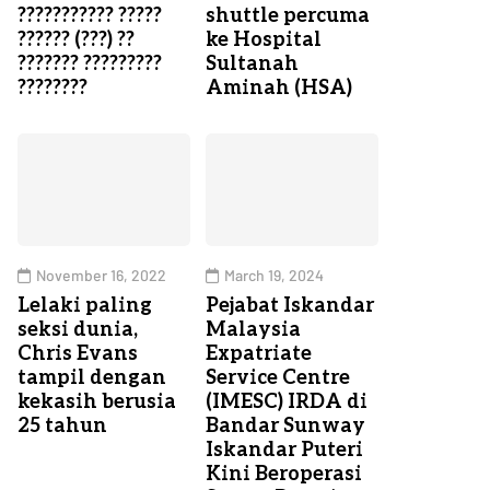
??????????? ?????
shuttle percuma
?????? (???) ??
ke Hospital
??????? ?????????
Sultanah
????????
Aminah (HSA)
November 16, 2022
March 19, 2024
Lelaki paling
Pejabat Iskandar
seksi dunia,
Malaysia
Chris Evans
Expatriate
tampil dengan
Service Centre
kekasih berusia
(IMESC) IRDA di
25 tahun
Bandar Sunway
Iskandar Puteri
Kini Beroperasi