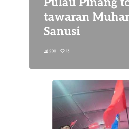
Pulau Pinang t
tawaran Muh
Sanusi
200
13