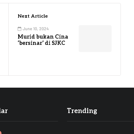
Next Article
June 10, 2024
Murid bukan Cina
‘bersinar’ di SJKC
lar
Trending