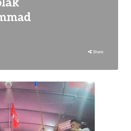
olak
ammad
Share